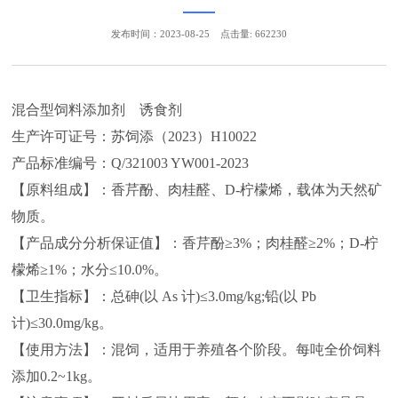
发布时间：2023-08-25
点击量: 662230
混合型饲料添加剂 诱食剂
生产许可证号：苏饲添（2023）H10022
产品标准编号：Q/321003 YW001-2023
【原料组成】：香芹酚、肉桂醛、D-柠檬烯，载体为天然矿
物质。
【产品成分分析保证值】：香芹酚≥3%；肉桂醛≥2%；D-柠
檬烯≥1%；水分≤10.0%。
【卫生指标】：总砷(以 As 计)≤3.0mg/kg;铅(以 Pb
计)≤30.0mg/kg。
【使用方法】：混饲，适用于养殖各个阶段。每吨全价饲料
添加0.2~1kg。