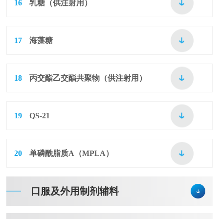
16
乳糖（供注射用）
17
海藻糖
18
丙交酯乙交酯共聚物（供注射用）
19
QS-21
20
单磷酰脂质A（MPLA）
口服及外用制剂辅料