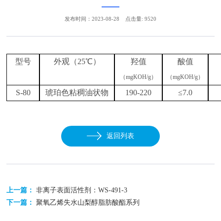
发布时间：2023-08-28
点击量: 9520
型号
外观（
25℃）
羟值
酸值
（
mgKOH/g）
（
mgKOH/g）
S-80
琥珀色粘稠油状物
190-220
≤7.0
返回列表
上一篇：
非离子表面活性剂：WS-491-3
下一篇：
聚氧乙烯失水山梨醇脂肪酸酯系列