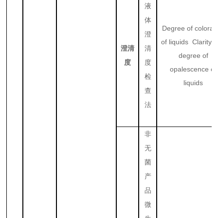
液
体
Degree of colorat
澄
of liquids Clarity 
澄清
清
degree of
度
度
opalescence of
检
liquids
查
法
非
无
菌
产
品
微