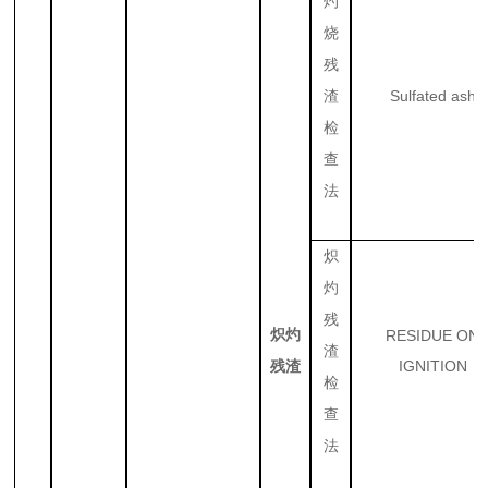
灼
烧
残
Sulfated ash
渣
检
查
法
炽
灼
残
炽灼
RESIDUE ON
渣
IGNITION
残渣
检
查
法