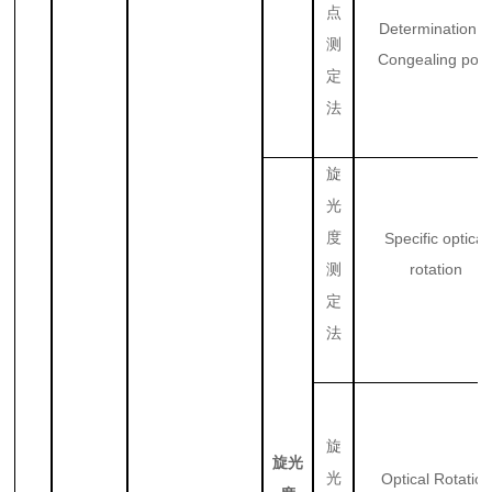
点
Determination o
测
Congealing poin
定
法
旋
光
度
Specific optical
rotation
测
定
法
旋
旋光
光
Optical Rotation