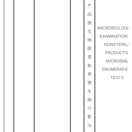
产
品
微
MICROBIOLOGIC
生
EXAMINATION 
物
NONSTERILE
限
PRODUCTS:
度
MICROBIAL
检
ENUMERATIO
查
TESTS
微
生
物
计
数
法