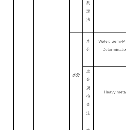
测
定
法
水
Water: Semi-Mic
Determination
分
重
水分
金
属
Heavy metal
检
查
法