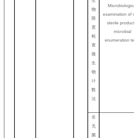
生
Microbiological
物
examination of no
限
sterile products:
度
microbial
检
enumeration test
查
微
生
物
计
数
法
非
无
菌