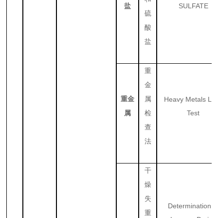
SULFATE
盐
硫
酸
盐
重
金
重金
属
Heavy Metals Lim
Test
属
检
查
法
干
燥
失
Determination o
重