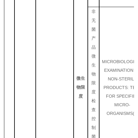
非
无
菌
产
品
微
MICROBIOLOGIC
生
EXAMINATION 
物
微生
NON-STERILE
限
物限
PRODUCTS: TE
度
FOR SPECIFIE
度
检
MICRO-
查
ORGANISMS(3
控
制
菌