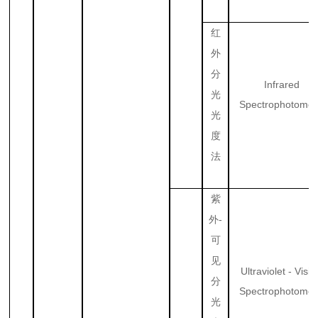
红
外
分
Infrared
光
Spectrophotomet
光
度
法
紫
-
外
可
见
Ultraviolet - Visib
分
Spectrophotomet
光