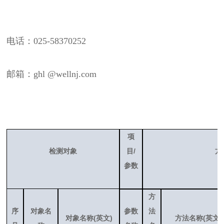
电话：025-58370252
邮箱：ghl @wellnj.com
项
/
检测对象
目
方
参数
方
序
对象名
参数
法
(
)
(
)
对象名称
英文
方法名称
英文