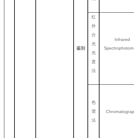
红
外
分
Infrared
光
Spectrophotomet
鉴别
光
度
法
色
谱
Chromatograph
法