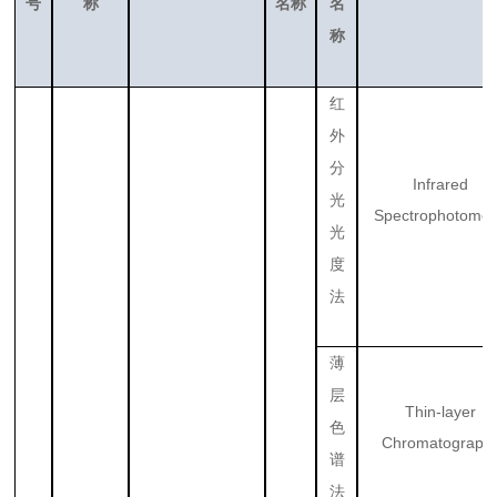
号
称
名称
名
称
红
外
分
Infrared
光
Spectrophotomet
光
度
法
薄
层
Thin-layer
色
Chromatograph
谱
法