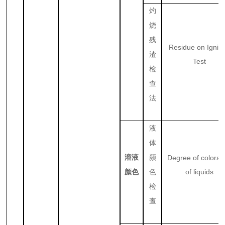
灼
烧
残
Residue on Igniti
渣
Test
检
查
法
液
体
溶液
颜
Degree of colorat
of liquids
颜色
色
检
查