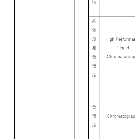
法
高
效
液
High Performanc
Liquid
相
Chromatograph
色
谱
法
色
谱
Chromatograph
法