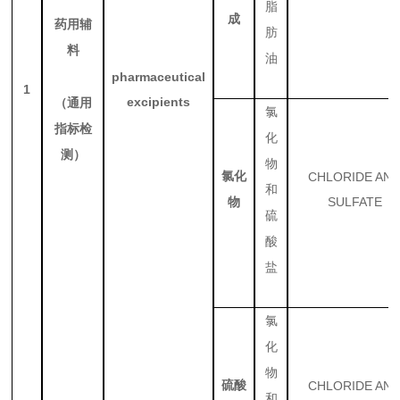
脂
成
药用辅
肪
料
油
pharmaceutical
1
excipients
（通用
氯
指标检
化
测）
物
氯化
CHLORIDE AN
和
SULFATE
物
硫
酸
盐
氯
化
物
硫酸
CHLORIDE AN
和