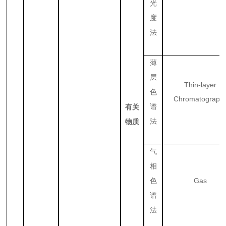
光
度
法
薄
层
Thin-layer
色
Chromatograph
谱
有关
法
物质
气
相
Gas
色
谱
法