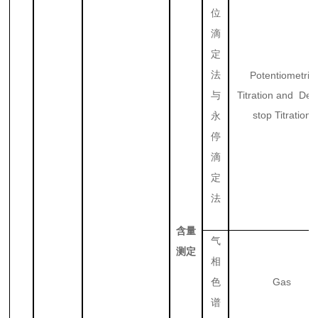
位
滴
定
法
Potentiometric
Titration and Dea
与
stop Titration
永
停
滴
定
法
含量
气
测定
相
Gas
色
谱